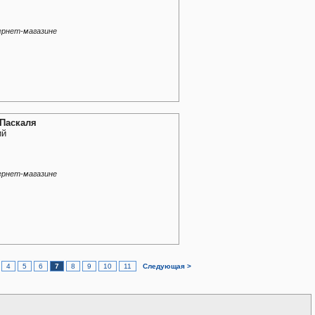
ернет-магазине
 Паскаля
ий
ернет-магазине
4
5
6
7
8
9
10
11
Следующая >