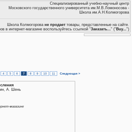
Специализированный учебно-научный центр
Московского государственного университета им.М.В.Ломоносова -
Школа им.А.Н.Колмогорова
Школа Колмогорова
не продает
товары, представленные на сайте.
ров в интернет-магазине воспользуйтесь ссылкой "
Заказать...
" ("
Buy...
")
4
5
6
7
8
9
10
11
Следующая >
исления
ин, А. Шень
ернет-магазине