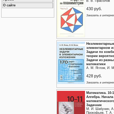
В. В. Прасолов
О сайте
430 руб.
Заказать в интерне
Неэлементарные
элементарном и
Задачи по комб
теории вероятно
Задачи из разны
математики
А. М. Яглом, И. 
428 руб.
Заказать в интерне
Математика. 10-1
Алгебра. Начала
математического
Задачник
М. И. Шабунин, А.
Прокофьев, Т. А. 