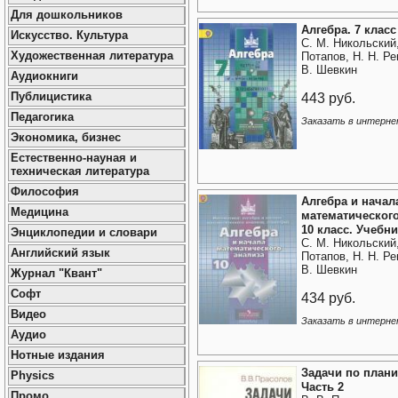
Для дошкольников
Алгебра. 7 класс
Искусство. Культура
С. М. Никольский,
Художественная литература
Потапов, Н. Н. Ре
В. Шевкин
Аудиокниги
443 руб.
Публицистика
Педагогика
Заказать в интерне
Экономика, бизнес
Естественно-науная и
техническая литература
Философия
Алгебра и начал
Медицина
математического
10 класс. Учебн
Энциклопедии и словари
С. М. Никольский,
Английский язык
Потапов, Н. Н. Ре
В. Шевкин
Журнал "Квант"
Софт
434 руб.
Видео
Заказать в интерне
Аудио
Нотные издания
Задачи по план
Physics
Часть 2
Промо