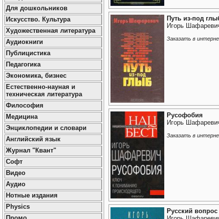
Для дошкольников
Путь из-под глы
Искусство. Культура
Игорь Шафареви
Художественная литература
Заказать в интерн
Аудиокниги
Публицистика
Педагогика
Экономика, бизнес
Естественно-науная и
техническая литература
Философия
Русофобия
Медицина
Игорь Шафареви
Энциклопедии и словари
Заказать в интерн
Английский язык
Журнал "Квант"
Софт
Видео
Аудио
Нотные издания
Physics
Русский вопрос
Промо
Игорь Шафареви