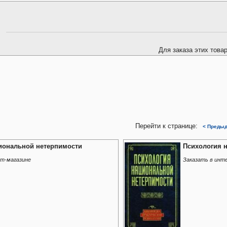
Для заказа этих това
Перейти к странице:
< Преды
иональной нетерпимости
Психология 
ет-магазине
Заказать в инт