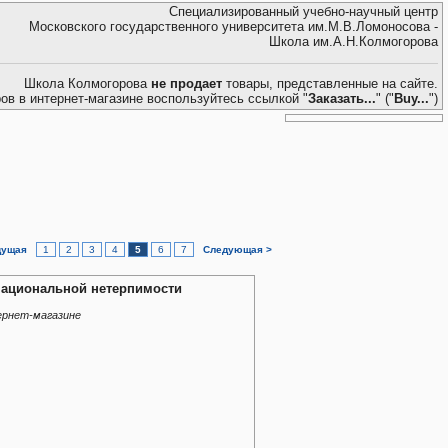
Специализированный учебно-научный центр
Московского государственного университета им.М.В.Ломоносова -
Школа им.А.Н.Колмогорова
Школа Колмогорова
не продает
товары, представленные на сайте.
ров в интернет-магазине воспользуйтесь ссылкой "
Заказать...
" ("
Buy...
")
дущая
1
2
3
4
5
6
7
Следующая >
национальной нетерпимости
ернет-магазине