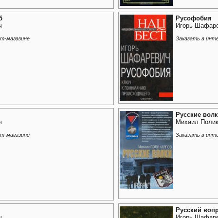
б
Русофобия
ч
Игорь Шафар
ет-магазине
Заказать в инт
Русские вол
ч
Михаил Поли
ет-магазине
Заказать в инт
Русский воп
ч
Игорь Шафар