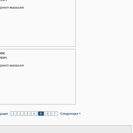
ернет-магазине
рос
евич
ернет-магазине
дущая
1
2
3
4
5
6
7
Следующая >