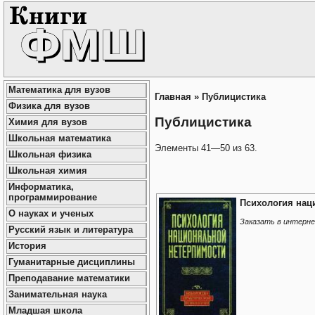
Математика для вузов
Главная
»
Публицистика
Физика для вузов
Публицистика
Химия для вузов
Школьная математика
Элементы 41—50 из 63.
Школьная физика
Школьная химия
Информатика,
программирование
Психология нац
О науках и ученых
Заказать в интерн
Русский язык и литература
История
Гуманитарные дисциплины
Преподавание математики
Занимательная наука
Младшая школа