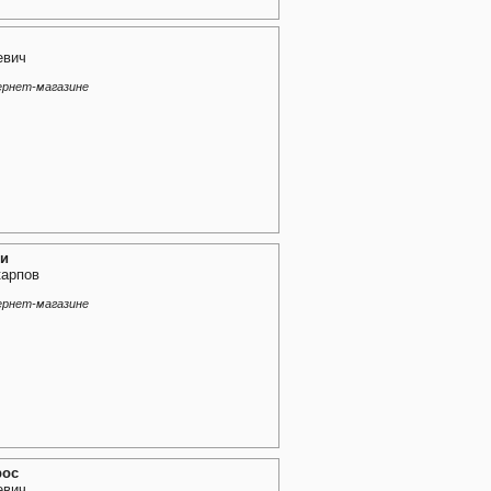
евич
ернет-магазине
ки
карпов
ернет-магазине
рос
евич