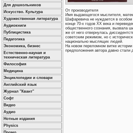
Для дошкольников
От производителя
Искусство. Культура
Имя выдающегося мыслителя, матем
Художественная литература
Шафаревича не нуждается в особом 
конце 70-х годов XX века и переведе
Аудиокниги
общественного сознания, вызвала шир
Публицистика
же от него отвернулась диссидентст
советским режимом, но с историческ
Педагогика
национально мыслящих людей.
На новом переломном витке истории
Экономика, бизнес
предположения автора давно стали 
Естественно-науная и
техническая литература
Философия
Медицина
Энциклопедии и словари
Английский язык
Журнал "Квант"
Софт
Видео
Аудио
Нотные издания
Physics
Промо