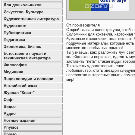
Для дошкольников
Искусство. Культура
Художественная литература
От производителя
Аудиокниги
Открой глаза и навостри уши, чтобы
Публицистика
Соломинки для коктейля, картонная т
бумажные стаканчики, пластиковые 
Педагогика
подручные материалы, которые есть
Экономика, бизнес
множество необычных опытов!
Ты узнаешь, как: разложить луч све
Естественно-науная и
калейдоскоп и перископ; сделать му
техническая литература
заставить "петь" стакан воды; говор
Философия
Ты хочешь удовлетворить свое
любопытство, стать звездой следую
Медицина
невероятно интересные опыты помог
Энциклопедии и словари
мир!
Английский язык
Журнал "Квант"
Софт
Видео
Аудио
Нотные издания
Physics
Промо