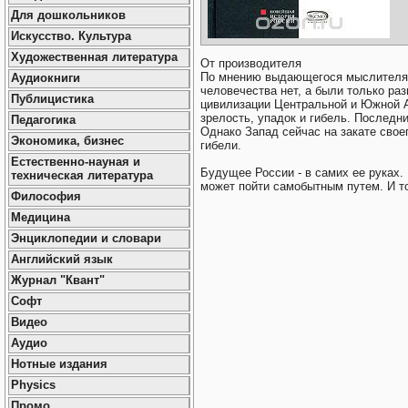
Для дошкольников
Искусство. Культура
Художественная литература
От производителя
По мнению выдающегося мыслителя 
Аудиокниги
человечества нет, а были только ра
Публицистика
цивилизации Центральной и Южной А
зрелость, упадок и гибель. Последн
Педагогика
Однако Запад сейчас на закате своег
Экономика, бизнес
гибели.
Естественно-науная и
Будущее России - в самих ее руках.
техническая литература
может пойти самобытным путем. И то
Философия
Медицина
Энциклопедии и словари
Английский язык
Журнал "Квант"
Софт
Видео
Аудио
Нотные издания
Physics
Промо