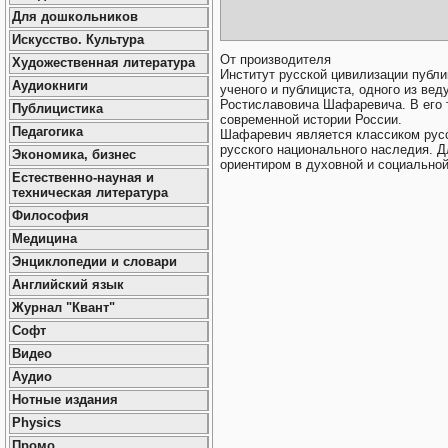
Для дошкольников
Искусство. Культура
От производителя
Художественная литература
Институт русской цивилизации публ
Аудиокниги
ученого и публициста, одного из ве
Ростиславовича Шафаревича. В его 
Публицистика
современной истории России.
Педагогика
Шафаревич является классиком русс
русского национального наследия. Д
Экономика, бизнес
ориентиром в духовной и социальной
Естественно-науная и
техническая литература
Философия
Медицина
Энциклопедии и словари
Английский язык
Журнал "Квант"
Софт
Видео
Аудио
Нотные издания
Physics
Промо